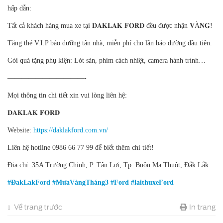
hấp dẫn:
Tất cả khách hàng mua xe tại 𝐃𝐀𝐊𝐋𝐀𝐊 𝐅𝐎𝐑𝐃 đều được nhận 𝐕À𝐍𝐆!
Tặng thẻ V.I.P bảo dưỡng tận nhà, miễn phí cho lần bảo dưỡng đầu tiên.
Gói quà tặng phụ kiện: Lót sàn, phim cách nhiệt, camera hành trình…
———————————-
Mọi thông tin chi tiết xin vui lòng liên hệ:
𝐃𝐀𝐊𝐋𝐀𝐊 𝐅𝐎𝐑𝐃
Website:
https://daklakford.com.vn/
Liên hệ hotline 0986 66 77 99 để biết thêm chi tiết!
Địa chỉ: 35A Trường Chinh, P. Tân Lợi, Tp. Buôn Ma Thuột, Đắk Lắk
#ĐakLakFord
#MưaVàngTháng3
#Ford
#laithuxeFord
Về trang trước
In trang