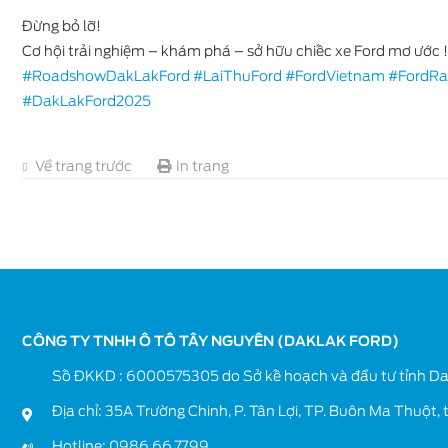
Đừng bỏ lỡ!
Cơ hội trải nghiệm – khám phá – sở hữu chiếc xe Ford mơ ước !
#RoadshowDakLakFord
#LaiThuFord
#FordVietnam
#FordRa
#DakLakFord2025
Về trang trước
In trang
CÔNG TY TNHH Ô TÔ TÂY NGUYÊN (DAKLAK FORD)
Số ĐKKD : 6000575305 do Sở kế hoạch và đầu tư tỉnh Da
Địa chỉ: 35A Trường Chinh, P. Tân Lợi, TP. Buôn Ma Thuột, 
Hotline:
0986.66.77.99