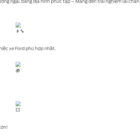
ướng ngại, băng địa hình phức tạp – Mang đến trải nghiệm lái châ
hiếc xe Ford phù hợp nhất.
lớn!