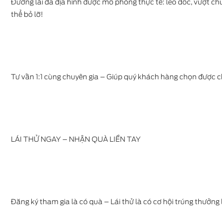
Đường lái đa địa hình được mô phỏng thực tế: leo dốc, vượt ch
thể bỏ lỡ!
Tư vấn 1:1 cùng chuyên gia – Giúp quý khách hàng chọn được c
LÁI THỬ NGAY – NHẬN QUÀ LIỀN TAY
Đăng ký tham gia là có quà – Lái thử là có cơ hội trúng thưởng 