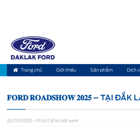
Trang chủ
Giới thiệu
Sản phẩm
Dịch 
Home
Tin tức
𝐅𝐎𝐑𝐃 𝐑𝐎𝐀𝐃𝐒𝐇𝐎𝐖 𝟐𝟎𝟐𝟓 – Tại Đắk Lắk
𝐅𝐎𝐑𝐃 𝐑𝐎𝐀𝐃𝐒𝐇𝐎𝐖 𝟐𝟎𝟐𝟓 – TẠI ĐẮK
22/07/2025 - 01:43
814 lượt xem