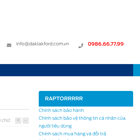
info@daklakford.com.vn
0986.66.77.99
RAPTORRRRR
Chính sách bảo hành
Chính sách bảo vệ thông tin cá nhân của
+
-
 chữ:
người tiêu dùng
Chính sách mua hàng và đổi trả