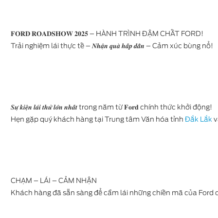
𝐅𝐎𝐑𝐃 𝐑𝐎𝐀𝐃𝐒𝐇𝐎𝐖 𝟐𝟎𝟐𝟓 – HÀNH TRÌNH ĐẬM CHẤT FORD!
Trải nghiệm lái thực tế – 𝑵𝒉𝒂̣̂𝒏 𝒒𝒖𝒂̀ 𝒉𝒂̂́𝒑 𝒅𝒂̂̃𝒏 – Cảm xúc bùng nổ!
Ford Everest
𝑺𝒖̛̣ 𝒌𝒊𝒆̣̂𝒏 𝒍𝒂́𝒊 𝒕𝒉𝒖̛̉ 𝒍𝒐̛́𝒏 𝒏𝒉𝒂̂́𝒕 trong năm từ 𝐅𝐨𝐫𝐝 chính thức khởi động!
Hẹn gặp quý khách hàng tại Trung tâm Văn hóa tỉnh
Đắk Lắk
vào
Ford Territory
CHẠM – LÁI – CẢM NHẬN
Khách hàng đã sẵn sàng để cầm lái những chiến mã của Ford