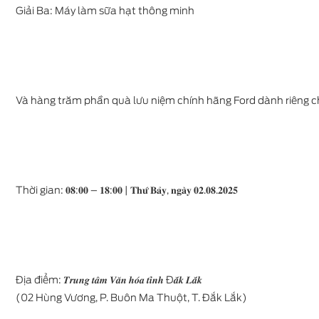
Giải Ba: Máy làm sữa hạt thông minh
Và hàng trăm phần quà lưu niệm chính hãng Ford dành riêng c
Thời gian: 𝟎𝟖:𝟎𝟎 – 𝟏𝟖:𝟎𝟎 | 𝐓𝐡𝐮̛́ 𝐁𝐚̉𝐲, 𝐧𝐠𝐚̀𝐲 𝟎𝟐.𝟎𝟖.𝟐𝟎𝟐𝟓
Địa điểm: 𝑻𝒓𝒖𝒏𝒈 𝒕𝒂̂𝒎 𝑽𝒂̆𝒏 𝒉𝒐́𝒂 𝒕𝒊̉𝒏𝒉 Đ𝒂̆́𝒌 𝑳𝒂̆́𝒌
(02 Hùng Vương, P. Buôn Ma Thuột, T. Đắk Lắk)