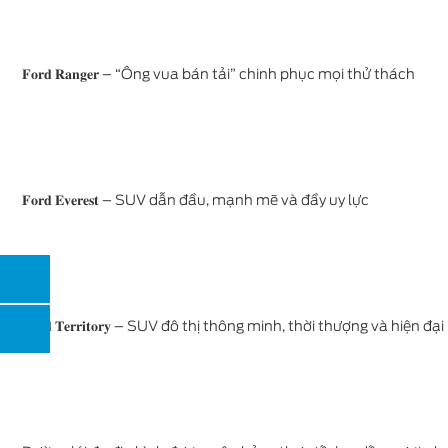
𝐅𝐨𝐫𝐝 𝐑𝐚𝐧𝐠𝐞𝐫 – “Ông vua bán tải” chinh phục mọi thử thách
𝐅𝐨𝐫𝐝 𝐄𝐯𝐞𝐫𝐞𝐬𝐭 – SUV dẫn đầu, mạnh mẽ và đầy uy lực
𝐅𝐨𝐫𝐝 𝐓𝐞𝐫𝐫𝐢𝐭𝐨𝐫𝐲 – SUV đô thị thông minh, thời thượng và hiện đại