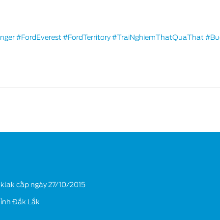
nger
#FordEverest
#FordTerritory
#TraiNghiemThatQuaThat
#Bu
klak cấp ngày 27/10/2015
tỉnh Đắk Lắk