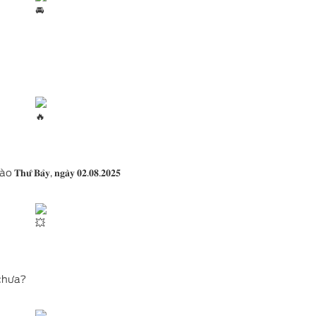
Ford Ranger
Ford Mustang Mach
 𝐓𝐡𝐮̛́ 𝐁𝐚̉𝐲, 𝐧𝐠𝐚̀𝐲 𝟎𝟐.𝟎𝟖.𝟐𝟎𝟐𝟓
Ford Raptor
 chưa?