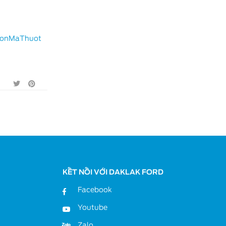
onMaThuot
KẾT NỐI VỚI DAKLAK FORD
Facebook
Youtube
Zalo