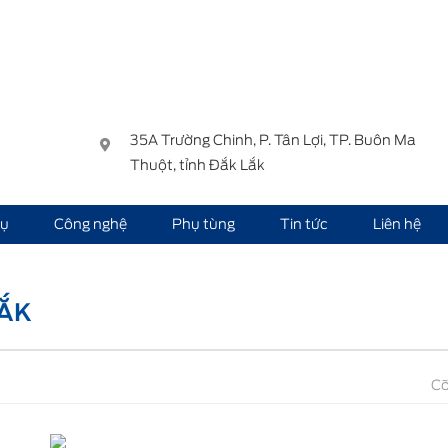
35A Trường Chinh, P. Tân Lợi, TP. Buôn Ma
Thuột, tỉnh Đắk Lắk
vụ
Công nghệ
Phụ tùng
Tin tức
Liên hệ
 LẮK
Cỡ