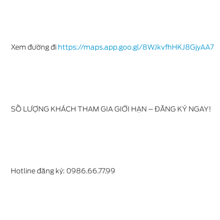
Xem đường đi
https://maps.app.goo.gl/8WJkvfhHKJ8GjyAA7
SỐ LƯỢNG KHÁCH THAM GIA GIỚI HẠN – ĐĂNG KÝ NGAY!
Hotline đăng ký: 0986.66.77.99