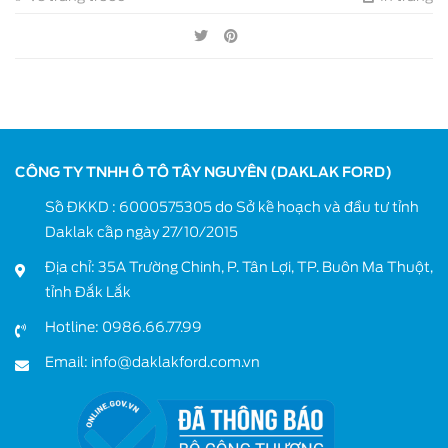
CÔNG TY TNHH Ô TÔ TÂY NGUYÊN (DAKLAK FORD)
Số ĐKKD : 6000575305 do Sở kế hoạch và đầu tư tỉnh
Daklak cấp ngày 27/10/2015
Địa chỉ: 35A Trường Chinh, P. Tân Lợi, TP. Buôn Ma Thuột,
tỉnh Đắk Lắk
Hotline:
0986.66.77.99
Email:
info@daklakford.com.vn