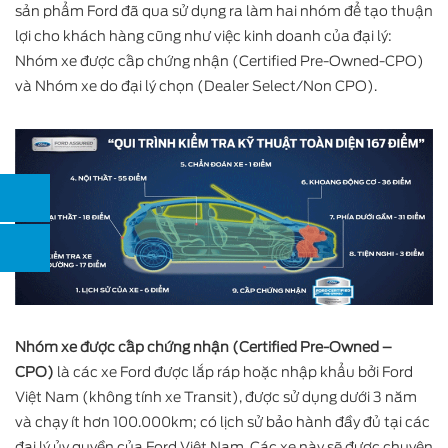
sản phẩm Ford đã qua sử dụng ra làm hai nhóm để tạo thuận
lợi cho khách hàng cũng như việc kinh doanh của đại lý:
Nhóm xe được cấp chứng nhận (Certified Pre-Owned-CPO)
và Nhóm xe do đại lý chọn (Dealer Select/Non CPO).
Nhóm xe được cấp chứng nhận (Certified Pre-Owned –
CPO)
là các xe Ford được lắp ráp hoặc nhập khẩu bởi Ford
Việt Nam (không tính xe Transit), được sử dụng dưới 3 năm
và chạy ít hơn 100.000km; có lịch sử bảo hành đầy đủ tại các
đại lý ủy quyền của Ford Việt Nam. Các xe này sẽ được chuyên