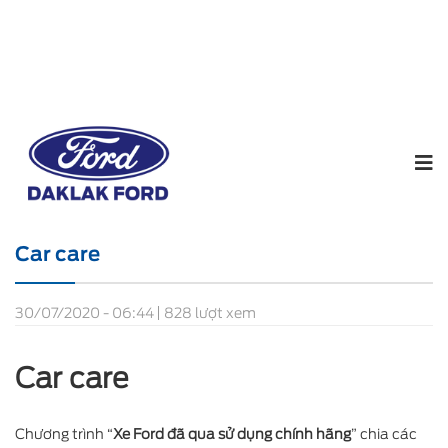
Home
Chưa được phân loại
Car care
Car care
30/07/2020 - 06:44
828 lượt xem
Car care
Chương trình “
Xe Ford đã qua sử dụng chính hãng
” chia các