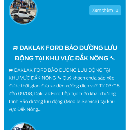
Xem thêm
🚐 DAKLAK FORD BẢO DƯỠNG LƯU
ĐỘNG TẠI KHU VỰC ĐẮK NÔNG 🔧
🚐 DAKLAK FORD BẢO DƯỠNG LƯU ĐỘNG TẠI
KHU VỰC ĐẮK NÔNG 🔧 Quý khách chưa sắp xếp
được thời gian đưa xe đến xưởng dịch vụ? Từ 03/08
đến 09/08, DakLak Ford tiếp tục triển khai chương
trình Bảo dưỡng lưu động (Mobile Service) tại khu
vực Đắk Nông...