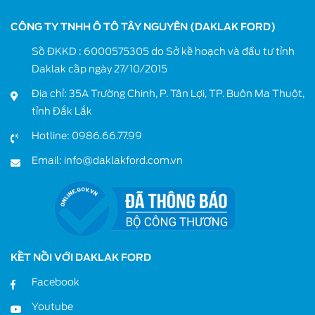
CÔNG TY TNHH Ô TÔ TÂY NGUYÊN (DAKLAK FORD)
Số ĐKKD : 6000575305 do Sở kế hoạch và đầu tư tỉnh
Daklak cấp ngày 27/10/2015
Địa chỉ: 35A Trường Chinh, P. Tân Lợi, TP. Buôn Ma Thuột,
tỉnh Đắk Lắk
Hotline:
0986.66.77.99
Email:
info@daklakford.com.vn
KẾT NỐI VỚI DAKLAK FORD
Facebook
Youtube