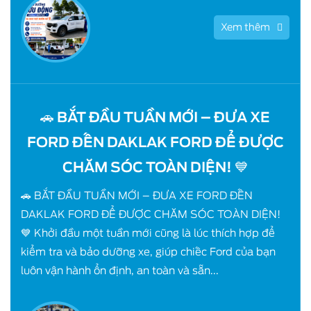
Xem thêm
🚗 BẮT ĐẦU TUẦN MỚI – ĐƯA XE
FORD ĐẾN DAKLAK FORD ĐỂ ĐƯỢC
CHĂM SÓC TOÀN DIỆN! 💙
🚗 BẮT ĐẦU TUẦN MỚI – ĐƯA XE FORD ĐẾN
DAKLAK FORD ĐỂ ĐƯỢC CHĂM SÓC TOÀN DIỆN!
💙 Khởi đầu một tuần mới cũng là lúc thích hợp để
kiểm tra và bảo dưỡng xe, giúp chiếc Ford của bạn
luôn vận hành ổn định, an toàn và sẵn...