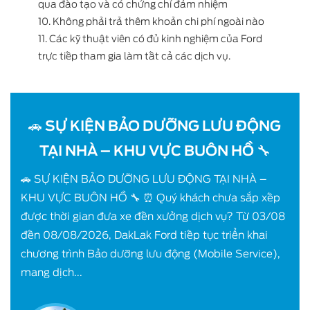
qua đào tạo và có chứng chỉ đảm nhiệm
10. Không phải trả thêm khoản chi phí ngoài nào
11. Các kỹ thuật viên có đủ kinh nghiệm của Ford
trực tiếp tham gia làm tất cả các dịch vụ.
🚗 SỰ KIỆN BẢO DƯỠNG LƯU ĐỘNG
TẠI NHÀ – KHU VỰC BUÔN HỒ 🔧
🚗 SỰ KIỆN BẢO DƯỠNG LƯU ĐỘNG TẠI NHÀ –
KHU VỰC BUÔN HỒ 🔧 ⏰ Quý khách chưa sắp xếp
được thời gian đưa xe đến xưởng dịch vụ? Từ 03/08
đến 08/08/2026, DakLak Ford tiếp tục triển khai
chương trình Bảo dưỡng lưu động (Mobile Service),
mang dịch...