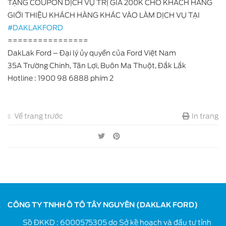
TẶNG COUPON DỊCH VỤ TRỊ GIÁ 200K CHO KHÁCH HÀNG
GIỚI THIỆU KHÁCH HÀNG KHÁC VÀO LÀM DỊCH VỤ TẠI
#DAKLAKFORD
================
DakLak Ford – Đại lý ủy quyền của Ford Việt Nam
35A Trường Chinh, Tân Lợi, Buôn Ma Thuột, Đắk Lắk
Hotline : 1900 98 6888 phím 2
Về trang trước
In trang
CÔNG TY TNHH Ô TÔ TÂY NGUYÊN (DAKLAK FORD)
Số ĐKKD : 6000575305 do Sở kế hoạch và đầu tư tỉnh