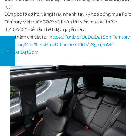
ngờ.
Đừng bỏ lỡ cơ hội vàng! Hãy nhanh tay ký hợp đồng mua Ford
Territory Mới trước 30/9 và hoàn tất việc mua xe trước
31/10/2025 để nắm bắt đặc quyền này!
Xem thêm chi tiết tại:
https://ford.to/UuDaiDatSomTerritory
#TerritoryMới
#LetsGo
#ĐiThôi
#ĐiTớiTrảiNghiệmMới
#ƯuĐãiĐặtSớm