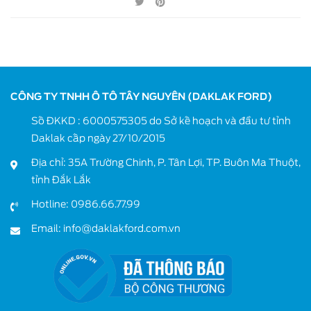
CÔNG TY TNHH Ô TÔ TÂY NGUYÊN (DAKLAK FORD)
Số ĐKKD : 6000575305 do Sở kế hoạch và đầu tư tỉnh
Daklak cấp ngày 27/10/2015
Địa chỉ: 35A Trường Chinh, P. Tân Lợi, TP. Buôn Ma Thuột,
tỉnh Đắk Lắk
Hotline:
0986.66.77.99
Email:
info@daklakford.com.vn