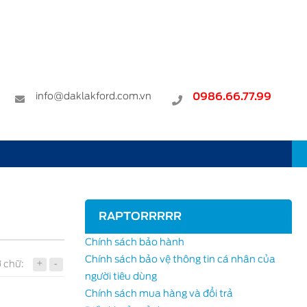
info@daklakford.com.vn
0986.66.77.99
RAPTORRRRR
Chính sách bảo hành
Chính sách bảo vệ thông tin cá nhân của
+
-
 chữ:
người tiêu dùng
Chính sách mua hàng và đổi trả