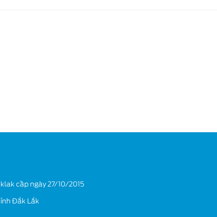
Ford Ranger
Ford Mustang Mach
Ford Raptor
klak cấp ngày 27/10/2015
tỉnh Đắk Lắk