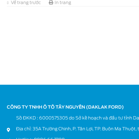
Về trang trước
In trang
Ford Everest
Ford Territory
CÔNG TY TNHH Ô TÔ TÂY NGUYÊN (DAKLAK FORD)
Số ĐKKD : 6000575305 do Sở kế hoạch và đầu tư tỉnh Da
Địa chỉ: 35A Trường Chinh, P. Tân Lợi, TP. Buôn Ma Thuột, 