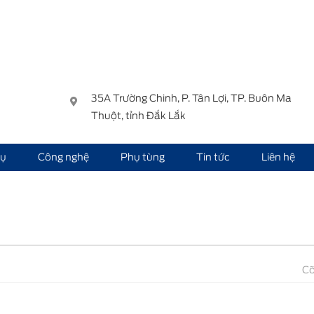
35A Trường Chinh, P. Tân Lợi, TP. Buôn Ma
Thuột, tỉnh Đắk Lắk
vụ
Công nghệ
Phụ tùng
Tin tức
Liên hệ
Cỡ