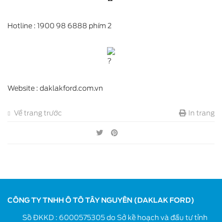
Hotline : 1900 98 6888 phím 2
Website : daklakford.com.vn
Về trang trước
In trang
CÔNG TY TNHH Ô TÔ TÂY NGUYÊN (DAKLAK FORD)
Số ĐKKD : 6000575305 do Sở kế hoạch và đầu tư tỉnh