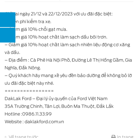
Chỉ hai ngày 21/12 và 22/12/2023 với ưu đãi đặc biệt:
– Miễn phí kiểm tra xe.
– Giảm giá 10% chổi gạt mưa.
– Giảm giá 10% hoạt chất làm sạch dầu bôi trơn.
– Giảm giá 10% hoạt chất làm sạch nhiên liệu động cơ xăng
và dầu.
– Địa điểm : Cà Phê Hà Nội Phố, Đường Lê Thị Hồng Gấm, Gia
Nghĩa, Đắk Nông.
– Quý khách hãy mang xế yêu đến bảo dưỡng để không bỏ lỡ
ưu đãi đặc biệt này nhé.
================
DakLak Ford – Đại lý ủy quyền của Ford Việt Nam
35A Trường Chinh, Tân Lợi, Buôn Ma Thuột, Đắk Lắk
Hotline :0986.11.33.99
Website : daklakford.com.vn
Về trang trước
In trang