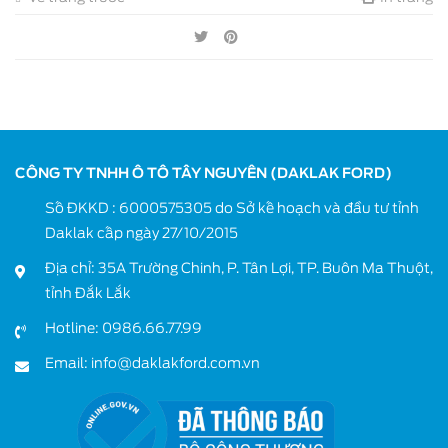
CÔNG TY TNHH Ô TÔ TÂY NGUYÊN (DAKLAK FORD)
Số ĐKKD : 6000575305 do Sở kế hoạch và đầu tư tỉnh
Daklak cấp ngày 27/10/2015
Địa chỉ: 35A Trường Chinh, P. Tân Lợi, TP. Buôn Ma Thuột,
tỉnh Đắk Lắk
Hotline:
0986.66.77.99
Email:
info@daklakford.com.vn