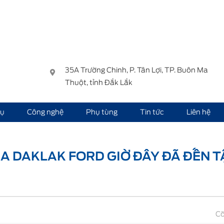
35A Trường Chinh, P. Tân Lợi, TP. Buôn Ma
Thuột, tỉnh Đắk Lắk
vụ
Công nghệ
Phụ tùng
Tin tức
Liên hệ
AK FORD giờ đây đã đến tận nhà bạn!
A DAKLAK FORD GIỜ ĐÂY ĐÃ ĐẾN 
Cỡ