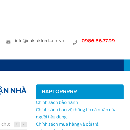
info@daklakford.com.vn
0986.66.77.99
TẬN NHÀ
RAPTORRRRR
Chính sách bảo hành
Chính sách bảo vệ thông tin cá nhân của
người tiêu dùng
+
-
 chữ:
Chính sách mua hàng và đổi trả