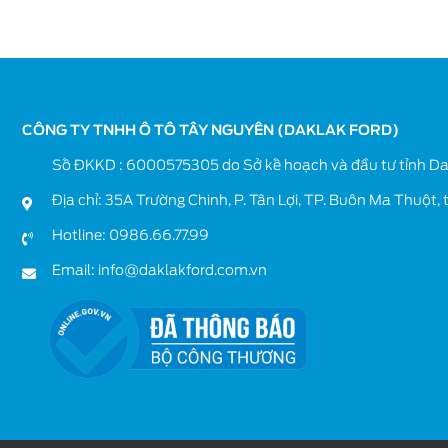
CÔNG TY TNHH Ô TÔ TÂY NGUYÊN (DAKLAK FORD)
Số ĐKKD : 6000575305 do Sở kế hoạch và đầu tư tỉnh Da
Địa chỉ: 35A Trường Chinh, P. Tân Lợi, TP. Buôn Ma Thuột, 
Hotline:
0986.66.77.99
Email:
info@daklakford.com.vn