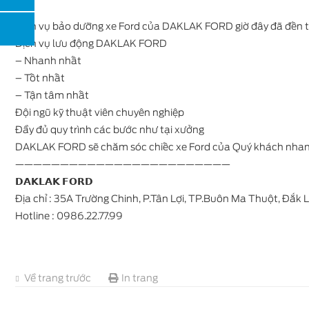
Dịch vụ bảo dưỡng xe Ford của DAKLAK FORD giờ đây đã đến 
Dịch vụ lưu động DAKLAK FORD
– Nhanh nhất
Ford Everest
– Tốt nhất
– Tận tâm nhất
Đội ngũ kỹ thuật viên chuyên nghiệp
Đầy đủ quy trình các bước như tại xưởng
DAKLAK FORD sẽ chăm sóc chiếc xe Ford của Quý khách nhanh ch
————————————————————————
𝗗𝗔𝗞𝗟𝗔𝗞 𝗙𝗢𝗥𝗗
Địa chỉ : 35A Trường Chinh, P.Tân Lợi, TP.Buôn Ma Thuột, Đắk 
Ford Territory
Hotline : 0986.22.77.99
Về trang trước
In trang