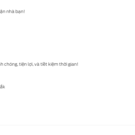
tận nhà bạn!
Ford Ranger
Ford Mustang Mach
óng, tiện lợi, và tiết kiệm thời gian!
Lắk
Ford Raptor