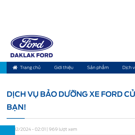
Trang chủ
Giới thiệu
Sản phẩm
Dịch 
Home
Tin tức
Dịch vụ bảo dưỡng xe Ford của DAKL
DỊCH VỤ BẢO DƯỠNG XE FORD CỦ
BẠN!
28/12/2024 - 02:01
969 lượt xem