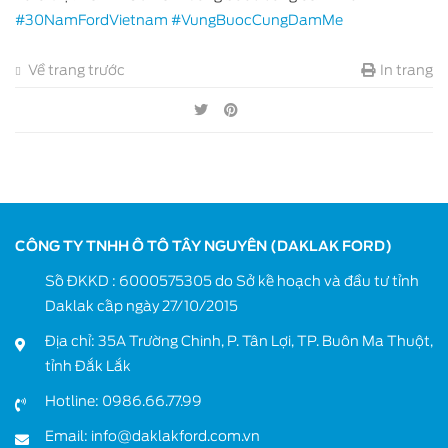
#30NamFordVietnam
#VungBuocCungDamMe
Về trang trước
In trang
CÔNG TY TNHH Ô TÔ TÂY NGUYÊN (DAKLAK FORD)
Số ĐKKD : 6000575305 do Sở kế hoạch và đầu tư tỉnh
Daklak cấp ngày 27/10/2015
Địa chỉ: 35A Trường Chinh, P. Tân Lợi, TP. Buôn Ma Thuột,
tỉnh Đắk Lắk
Hotline:
0986.66.77.99
Email:
info@daklakford.com.vn