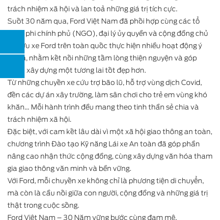
trách nhiệm xã hội và lan toả những giá trị tích cực.
Suốt 30 năm qua, Ford Việt Nam đã phối hợp cùng các tổ
chức phi chính phủ (NGO), đại lý ủy quyền và cộng đồng chủ
sở hữu xe Ford trên toàn quốc thực hiện nhiều hoạt động ý
nghĩa, nhằm kết nối những tấm lòng thiện nguyện và góp
phần xây dựng một tương lai tốt đẹp hơn.
Từ những chuyến xe cứu trợ bão lũ, hỗ trợ vùng dịch Covid,
đến các dự án xây trường, làm sân chơi cho trẻ em vùng khó
khăn… Mỗi hành trình đều mang theo tinh thần sẻ chia và
trách nhiệm xã hội.
Đặc biệt, với cam kết lâu dài vì một xã hội giao thông an toàn,
chương trình Đào tạo Kỹ năng Lái xe An toàn đã góp phần
nâng cao nhận thức cộng đồng, cùng xây dựng văn hóa tham
gia giao thông văn minh và bền vững.
Với Ford, mỗi chuyến xe không chỉ là phương tiện di chuyển,
mà còn là cầu nối giữa con người, cộng đồng và những giá trị
thật trong cuộc sống.
Ford Việt Nam – 30 Năm vững bước cùng đam mê.