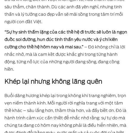
sâu thẳm, chân thành. Dù các anh đã yên nghỉ, nhưng tinh
thần và lý tưởng cao đẹp vẫn sẽ mãi sống trong tâm trí mỗi
người con đất Việt.
“Sự hy sinh thầm lặng của các thế hệ đi trước sẽ luôn là ngọn
đuốc soi đường, hun đúc tinh thần yêu nước và ý chí kiên
cường cho thế hệ hôm nay và mai sau.”
– Đó không chỉ là lời
nhắc nhở, mà là cam kết được khắc ghi trong từng hành
động, từng nỗ lực của những người đang sống, đang cống
hiến.
Khép lại nhưng không lãng quên
Buổi dâng hương khép lại trong không khí trang nghiêm, trọn
vẹn niềm thành kính. Mỗi người rời nghĩa trang với một tâm
thế khác – sâu lắng hơn, thấm thía hơn, và đầy biết ơn. Đó là
hành trình cảm xúc cần thiết để nhắc nhớ rằng: sự tự do mà
chúng ta đang có hôm nay không phải là điều hiển nhiên, mà
được đánh đổi bằng máu, nước mắt và cả cuộc đời của biết