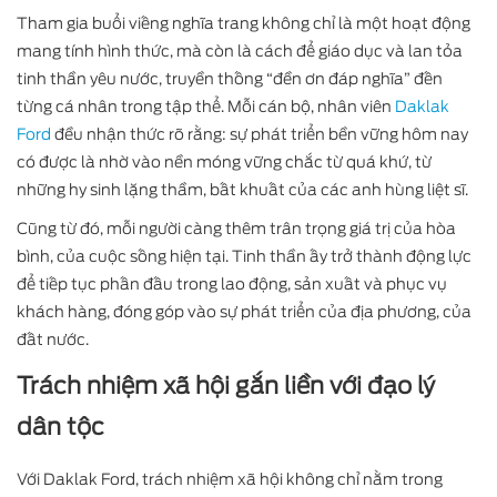
Tham gia buổi viếng nghĩa trang không chỉ là một hoạt động
mang tính hình thức, mà còn là cách để giáo dục và lan tỏa
tinh thần yêu nước, truyền thống “đền ơn đáp nghĩa” đến
từng cá nhân trong tập thể. Mỗi cán bộ, nhân viên
Daklak
Ford
đều nhận thức rõ rằng: sự phát triển bền vững hôm nay
có được là nhờ vào nền móng vững chắc từ quá khứ, từ
những hy sinh lặng thầm, bất khuất của các anh hùng liệt sĩ.
Cũng từ đó, mỗi người càng thêm trân trọng giá trị của hòa
bình, của cuộc sống hiện tại. Tinh thần ấy trở thành động lực
để tiếp tục phấn đấu trong lao động, sản xuất và phục vụ
khách hàng, đóng góp vào sự phát triển của địa phương, của
đất nước.
Trách nhiệm xã hội gắn liền với đạo lý
dân tộc
Với Daklak Ford, trách nhiệm xã hội không chỉ nằm trong