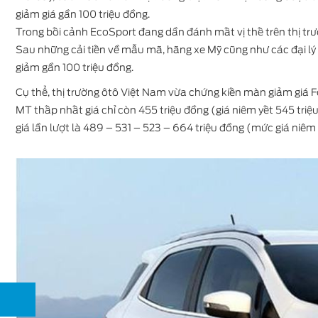
giảm giá gần 100 triệu đồng.
Trong bối cảnh EcoSport đang dần đánh mất vị thế trên thị trư
Sau những cải tiến về mẫu mã, hãng xe Mỹ cũng như các đại l
giảm gần 100 triệu đồng.
Ford Everest
Cụ thể, thị trường ôtô Việt Nam vừa chứng kiến màn giảm giá
MT thấp nhất giá chỉ còn 455 triệu đồng (giá niêm yết 545 triệ
giá lần lượt là 489 – 531 – 523 – 664 triệu đồng (mức giá niê
Ford Territory