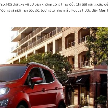
o. Nội thất xe về cơ bản không có gì thay đổi. Chi tiết nâng cấp d
ự động và giới hạn tốc độ, tương tự như mẫu Focus trước đây. Màn 