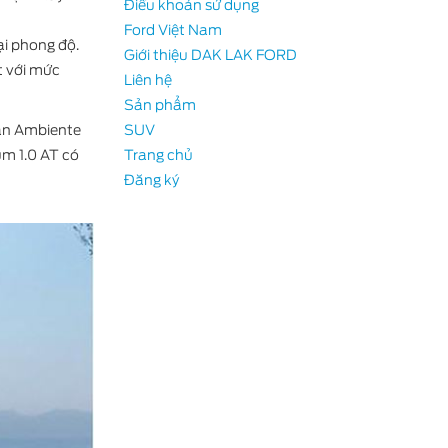
Điều khoản sử dụng
Ford Việt Nam
ại phong độ.
Giới thiệu DAK LAK FORD
t với mức
Liên hệ
-E
Sản phẩm
bản Ambiente
SUV
um 1.0 AT có
Trang chủ
Đăng ký