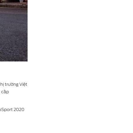
hị trường Việt
6 cấp
coSport 2020