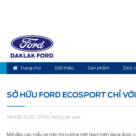
Trang chủ
Giới thiệu
Sản phẩm
Dịch 
Home
Tin tức
Sở hữu Ford EcoSport chỉ với 455 tri
SỞ HỮU FORD ECOSPORT CHỈ VỚI
08/08/2020 - 07:24
865 lượt xem
Mới đây, các mẫu xe trên thị trường Việt Nam hiện đang được c