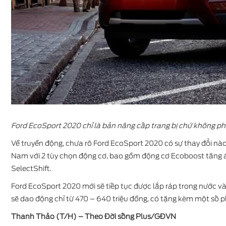
Ford EcoSport 2020 chỉ là bản nâng cấp trang bị chứ không phả
Về truyền động, chưa rõ Ford EcoSport 2020 có sự thay đổi nào 
Nam với 2 tùy chọn động cơ, bao gồm động cơ Ecoboost tăng áp 
SelectShift.
Ford EcoSport 2020 mới sẽ tiếp tục được lắp ráp trong nước và
sẽ dao động chỉ từ 470 – 640 triệu đồng, có tặng kèm một số p
Thanh Thảo (T/H) – Theo Đời sống Plus/GĐVN