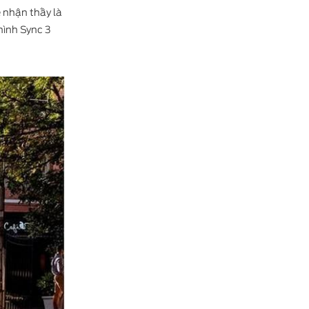
ễ nhận thấy là
hình Sync 3