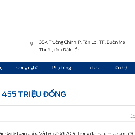
35A Trường Chinh, P. Tân Lợi, TP. Buôn Ma
Thuột, tỉnh Đắk Lắk
vụ
Công nghệ
Phụ tùng
Tin tức
Liên hệ
ệu đồng
 455 TRIỆU ĐỒNG
Cỡ
ác đại lý toàn quốc ‘xả hàng’ đời 2019. Trong đó, Ford EcoSport đ