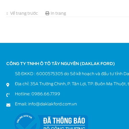
Về trang trước
In trang
CÔNG TY TNHH Ô TÔ TÂY NGUYÊN (DAKLAK FORD)
Số ĐKKD : 6000575305 do Sở kế hoạch và đầu tư tỉnh Da
Địa chỉ: 35A Trường Chinh, P. Tân Lợi, TP. Buôn Ma Thuột, 
Hotline:
0986.66.77.99
Email:
info@daklakford.com.vn