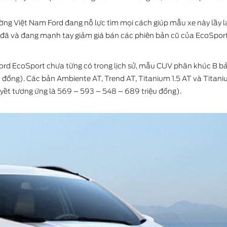
ờng Việt Nam Ford đang nỗ lực tìm mọi cách giúp mẫu xe này lấy l
ý đã và đang mạnh tay giảm giá bán các phiên bản cũ của EcoSpor
Ford Ranger
Ford Mustang Mach
 Ford EcoSport chưa từng có trong lịch sử, mẫu CUV phân khúc B 
u đồng). Các bản Ambiente AT, Trend AT, Titanium 1.5 AT và Titani
m yết tương ứng là 569 – 593 – 548 – 689 triệu đồng).
Ford Raptor