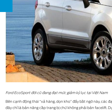
Ford EcoSport đời cũ đang đạt mức giảm kỷ lục tại Việt Nam
Bên cạnh động thái “xả hàng, dọn kho” đầy bất ngờ này, các đạ
đây chỉ là bản nâng cấp trang bị chứ không phải bản facelift. Dự