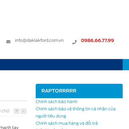
info@daklakford.com.vn
0986.66.77.99
RAPTORRRRR
Chính sách bảo hành
Chính sách bảo vệ thông tin cá nhân của
+
-
 chữ:
người tiêu dùng
Chính sách mua hàng và đổi trả
ã mạnh tay